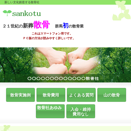
新しい文化創造する散骨社
散骨
初
新葬
２１世紀の
群馬
の散骨業
これはスマートフォン用です。
ＰＣ版の方法が読みやすく詳しいです。
散骨実施例
散骨費用
よくある質問
山の散骨
散骨社あゆみ
入会・維持
費用なし